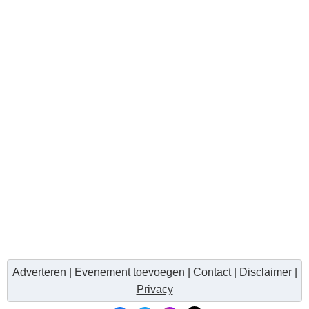
Adverteren
|
Evenement toevoegen
|
Contact
|
Disclaimer
|
Privacy