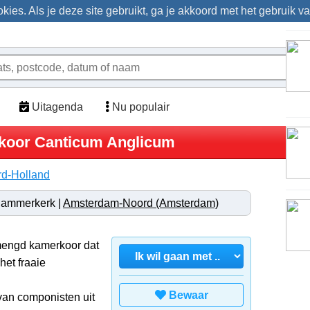
ies. Als je deze site gebruikt, ga je akkoord met het gebruik v
Uitagenda
Nu populair
rkoor Canticum Anglicum
d-Holland
dammerkerk |
Amsterdam-Noord (Amsterdam)
mengd kamerkoor dat
het fraaie
Bewaar
 van componisten uit