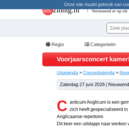
Onze site maakt gebruik van cook
Regio
Categorieën
Voorjaarsconcert kame
Uitagenda
>
Concertagenda
>
Noor
Zaterdag 27 juni 2026 | Nieuwen
C
anticum Anglicum is een ge
zich heeft gespecialiseerd in 
Anglicaanse repertoire.
Dit keer een uitstapje naar werken