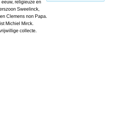
eeuw, religieuze en
terszoon Sweelinck,
z en Clemens non Papa.
st Michiel Mirck.
rijwillige collecte.