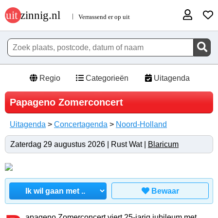
Regio
Categorieën
Uitagenda
Papageno Zomerconcert
Uitagenda
>
Concertagenda
>
Noord-Holland
Zaterdag 29 augustus 2026 | Rust Wat |
Blaricum
Bewaar
apageno Zomerconcert viert 25-jarig jubileum met