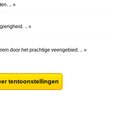
n. .. »
erigheid. .. »
rein door het prachtige veengebied. .. »
er tentoonstellingen