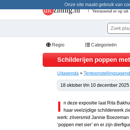
Onze site maakt gebruik van cook
Regio
Categorieën
Schilderijen poppen met s
Uitagenda
>
Tentoonstellingsagen
18 oktober t/m 10 december 2025 | 
I
n deze expositie laat Rita Bakhu
haar veelzijdige schilderwerk zie
werk: zilversmid Jannie Boezeman 
‘poppen met sier’ en er zijn dierfig