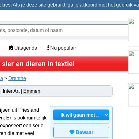
ies. Als je deze site gebruikt, ga je akkoord met het gebruik v
Uitagenda
Nu populair
ier en dieren in textiel
da
>
Drenthe
Inter Art |
Emmen
ijsen uit Friesland
n. Er is ook ruimtelijk
exposeert een serie
Bewaar
uren die met veel