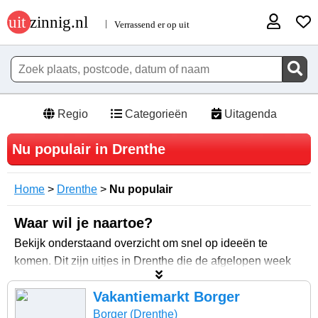
Regio
Categorieën
Uitagenda
Nu populair in Drenthe
Home
>
Drenthe
>
Nu populair
Waar wil je naartoe?
Bekijk onderstaand overzicht om snel op ideeën te
komen. Dit zijn uitjes in Drenthe die de afgelopen week
het meest bekeken zijn op Uitzinnig.nl. Zo ontstaat een
Vakantiemarkt Borger
verrassend overzicht met vaak onverwachte tips.
Borger (Drenthe)