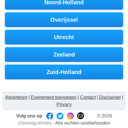
Noord-Holland
Overijssel
Utrecht
Zeeland
Zuid-Holland
Adverteren
|
Evenement toevoegen
|
Contact
|
Disclaimer
|
Privacy
Volg ons op
© 2026
Uitzinnig.nl/intris
- Alle rechten voorbehouden