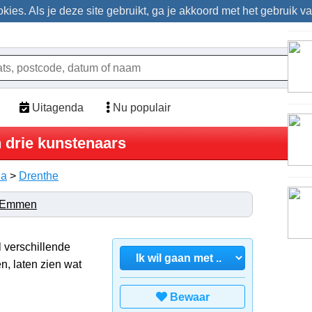
ies. Als je deze site gebruikt, ga je akkoord met het gebruik v
Uitagenda
Nu populair
n drie kunstenaars
da
>
Drenthe
Emmen
l verschillende
n, laten zien wat
Bewaar