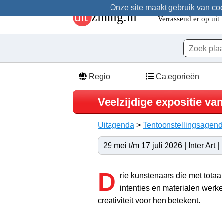
Onze site maakt gebruik van cook
Regio
Categorieën
Veelzijdige expositie va
Uitagenda
>
Tentoonstellingsagen
29 mei t/m 17 juli 2026 | Inter Art |
D
rie kunstenaars die met totaa
intenties en materialen werke
creativiteit voor hen betekent.