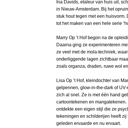
Ina Davids, etaleur van huis uit, schi
in Nieuw-Amsterdam. Bij het opru
stuk hout tegen met een huisvorm. D
tot het maken van een hele serie ‘hu
Marry Op ’t Hof begon na de opleidi
Daarna ging ze experimenteren met 
ze veel met de mola-techniek, waarb
onderliggende lagen zichtbaar maakt
zoals organza, draden, ruwe wol en 
Lisa Op ’t Hof, kleindochter van Marr
gelpennen, glow-in-the-dark of UV-r
zich al snel. Ze is met één hand geb
cartoontekenen en mangatekenen. La
ontdekte een eigen stijl die ze ps
tekeningen en schilderijen heeft zi
geleden ervaarde en nu ervaart.