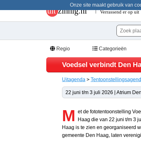
Onze site maakt gebruik van cook
Regio
Categorieën
Voedsel verbindt Den H
Uitagenda
>
Tentoonstellingsagen
22 juni t/m 3 juli 2026 | Atrium D
M
et de fototentoonstelling Vo
Haag die van 22 juni t/m 3 ju
Haag is te zien en georganiseerd w
gemeente Den Haag, laten verenig