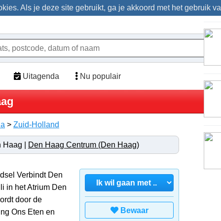
ies. Als je deze site gebruikt, ga je akkoord met het gebruik v
Uitagenda
Nu populair
aag
da
>
Zuid-Holland
en Haag |
Den Haag Centrum (Den Haag)
edsel Verbindt Den
li in het Atrium Den
ordt door de
Bewaar
ing Ons Eten en