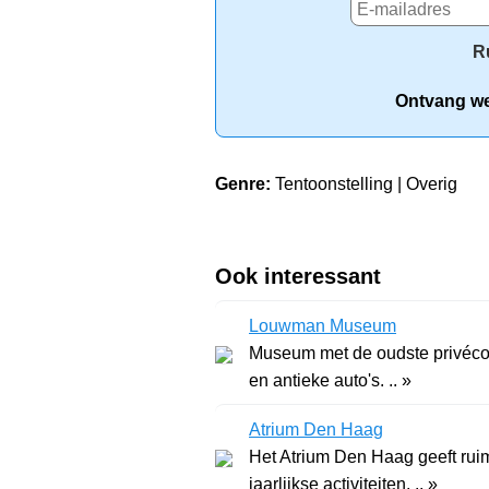
R
Ontvang wek
Genre:
Tentoonstelling | Overig
Ook interessant
Louwman Museum
Museum met de oudste privécol
en antieke auto's. .. »
Atrium Den Haag
Het Atrium Den Haag geeft rui
jaarlijkse activiteiten. .. »