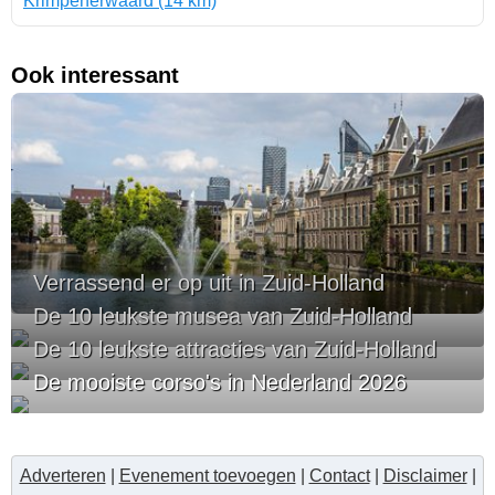
Krimpenerwaard (14 km)
Ook interessant
Verrassend er op uit in Zuid-Holland
De 10 leukste musea van Zuid-Holland
De 10 leukste attracties van Zuid-Holland
De mooiste corso's in Nederland 2026
Adverteren
|
Evenement toevoegen
|
Contact
|
Disclaimer
|