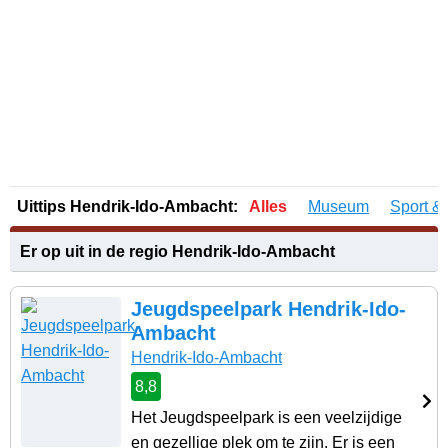
Uittips Hendrik-Ido-Ambacht:
Alles
Museum
Sport &
Er op uit in de regio Hendrik-Ido-Ambacht
Jeugdspeelpark Hendrik-Ido-
Ambacht
Hendrik-Ido-Ambacht
8,8
Het Jeugdspeelpark is een veelzijdige
en gezellige plek om te zijn. Er is een