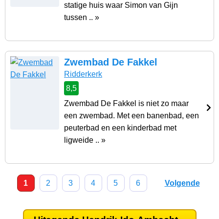
statige huis waar Simon van Gijn
tussen .. »
Zwembad De Fakkel
Ridderkerk
8,5
Zwembad De Fakkel is niet zo maar
een zwembad. Met een banenbad, een
peuterbad en een kinderbad met
ligweide .. »
1
2
3
4
5
6
Volgende