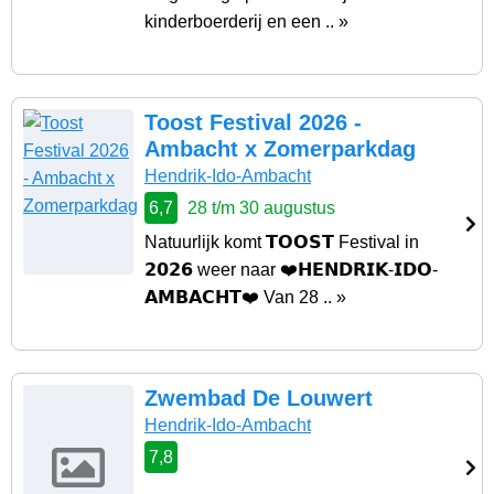
kinderboerderij en een .. »
Toost Festival 2026 -
Ambacht x Zomerparkdag
Hendrik-Ido-Ambacht
6,7
28 t/m 30 augustus
Natuurlijk komt 𝗧𝗢𝗢𝗦𝗧 Festival in
𝟮𝟬𝟮𝟲 weer naar ❤️𝗛𝗘𝗡𝗗𝗥𝗜𝗞-𝗜𝗗𝗢-
𝗔𝗠𝗕𝗔𝗖𝗛𝗧❤️ Van 28 .. »
Zwembad De Louwert
Hendrik-Ido-Ambacht
7,8