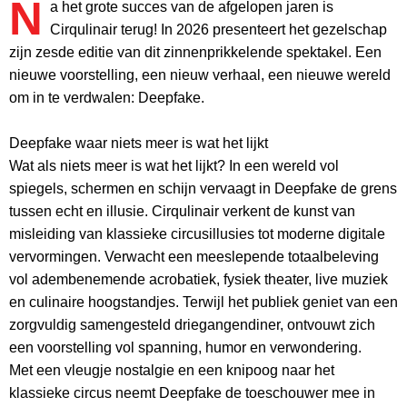
N
a het grote succes van de afgelopen jaren is
Cirqulinair terug! In 2026 presenteert het gezelschap
zijn zesde editie van dit zinnenprikkelende spektakel. Een
nieuwe voorstelling, een nieuw verhaal, een nieuwe wereld
om in te verdwalen: Deepfake.
Deepfake waar niets meer is wat het lijkt
Wat als niets meer is wat het lijkt? In een wereld vol
spiegels, schermen en schijn vervaagt in Deepfake de grens
tussen echt en illusie. Cirqulinair verkent de kunst van
misleiding van klassieke circusillusies tot moderne digitale
vervormingen. Verwacht een meeslepende totaalbeleving
vol adembenemende acrobatiek, fysiek theater, live muziek
en culinaire hoogstandjes. Terwijl het publiek geniet van een
zorgvuldig samengesteld driegangendiner, ontvouwt zich
een voorstelling vol spanning, humor en verwondering.
Met een vleugje nostalgie en een knipoog naar het
klassieke circus neemt Deepfake de toeschouwer mee in