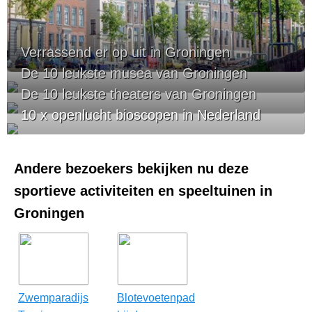
Verrassend er op uit in Groningen
De 10 leukste musea van Groningen
De 10 leukste theaters van Groningen
10 x openlucht bioscopen in Nederland
Andere bezoekers bekijken nu deze
sportieve activiteiten en speeltuinen in
Groningen
Zwemparadijs
Blotevoetenpad