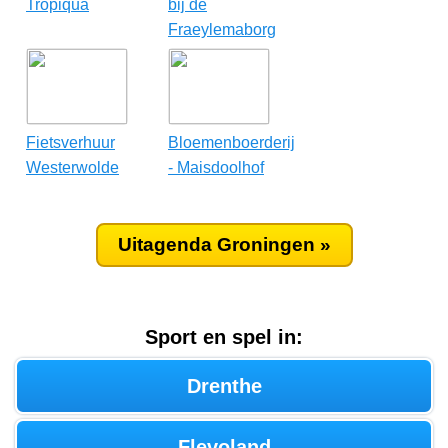
Tropiqua
bij de
Fraeylemaborg
Fietsverhuur
Bloemenboerderij
Westerwolde
- Maisdoolhof
Uitagenda Groningen »
Sport en spel in:
Drenthe
Flevoland