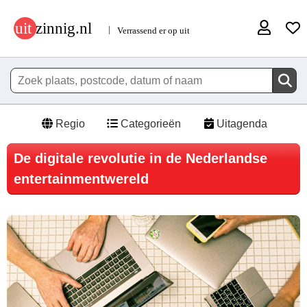
Regio
Categorieën
Uitagenda
De digitale revolutie in de Nederlandse
entertainmentwereld