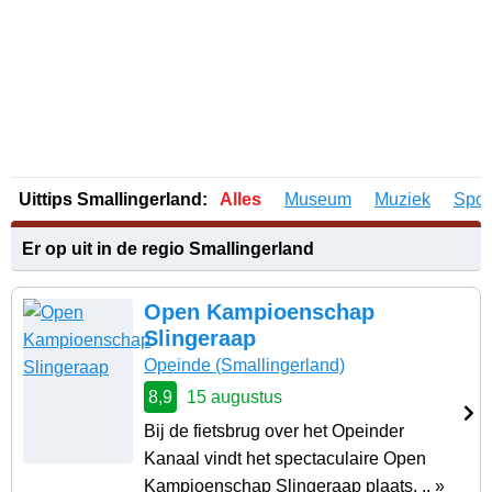
Uittips Smallingerland:
Alles
Museum
Muziek
Spor
Er op uit in de regio Smallingerland
Open Kampioenschap
Slingeraap
Opeinde
(Smallingerland)
8,9
15 augustus
Bij de fietsbrug over het Opeinder
Kanaal vindt het spectaculaire Open
Kampioenschap Slingeraap plaats. .. »