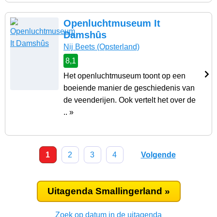
Openluchtmuseum It
Damshûs
Nij Beets
(Opsterland)
8,1
Het openluchtmuseum toont op een
boeiende manier de geschiedenis van
de veenderijen. Ook vertelt het over de
.. »
1
2
3
4
Volgende
Uitagenda Smallingerland »
Zoek op datum in de uitagenda