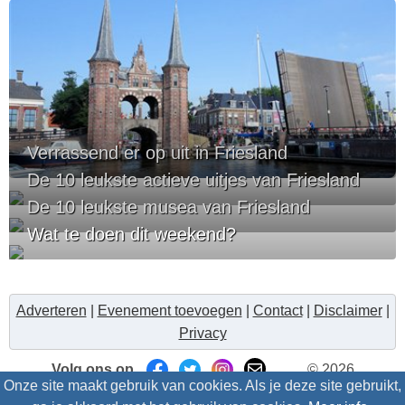
Verrassend er op uit in Friesland
De 10 leukste actieve uitjes van Friesland
De 10 leukste musea van Friesland
Wat te doen dit weekend?
Adverteren
|
Evenement toevoegen
|
Contact
|
Disclaimer
|
Privacy
Volg ons op
© 2026
Onze site maakt gebruik van cookies. Als je deze site gebruikt,
Uitzinnig.nl/intris
- Alle rechten voorbehouden