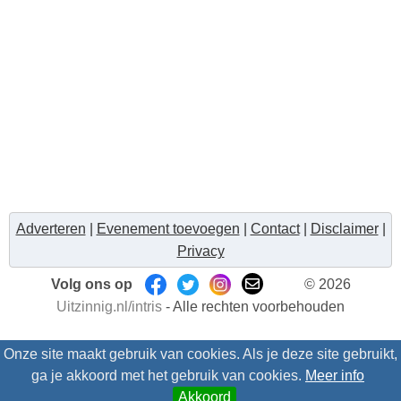
Adverteren
|
Evenement toevoegen
|
Contact
|
Disclaimer
|
Privacy
Volg ons op
© 2026
Uitzinnig.nl/intris
- Alle rechten voorbehouden
Onze site maakt gebruik van cookies. Als je deze site gebruikt,
ga je akkoord met het gebruik van cookies.
Meer info
Akkoord