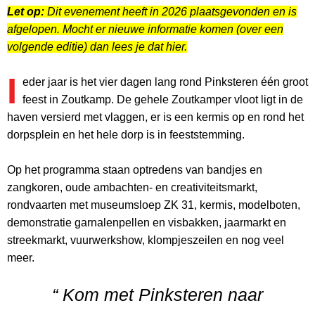
Let op:
Dit evenement heeft in 2026 plaatsgevonden en is
afgelopen. Mocht er nieuwe informatie komen (over een
volgende editie) dan lees je dat hier.
I
eder jaar is het vier dagen lang rond Pinksteren één groot
feest in Zoutkamp. De gehele Zoutkamper vloot ligt in de
haven versierd met vlaggen, er is een kermis op en rond het
dorpsplein en het hele dorp is in feeststemming.
Op het programma staan optredens van bandjes en
zangkoren, oude ambachten- en creativiteitsmarkt,
rondvaarten met museumsloep ZK 31, kermis, modelboten,
demonstratie garnalenpellen en visbakken, jaarmarkt en
streekmarkt, vuurwerkshow, klompjeszeilen en nog veel
meer.
“ Kom met Pinksteren naar