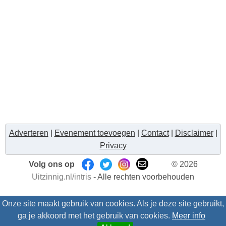
Adverteren
|
Evenement toevoegen
|
Contact
|
Disclaimer
|
Privacy
Volg ons op
© 2026
Uitzinnig.nl/intris
- Alle rechten voorbehouden
Onze site maakt gebruik van cookies. Als je deze site gebruikt,
ga je akkoord met het gebruik van cookies.
Meer info