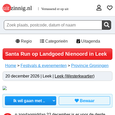
Regio
Categorieën
Uitagenda
Santa Run op Landgoed Nienoord in Leek
Home
>
Festivals & evenementen
>
Provincie Groningen
20 december 2026 | Leek |
Leek (Westerkwartier)
Bewaar
p zondagmiddag 22 december is er voor de derde