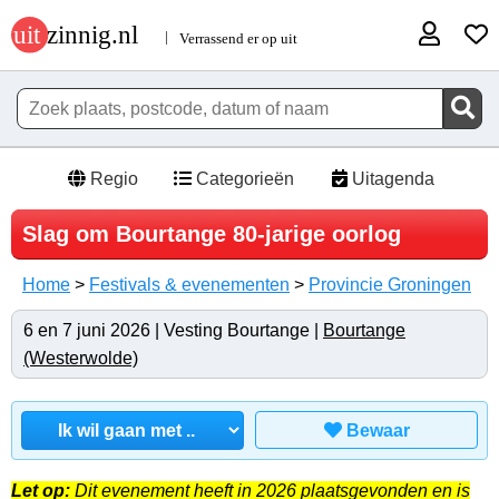
Regio
Categorieën
Uitagenda
Slag om Bourtange 80-jarige oorlog
Home
>
Festivals & evenementen
>
Provincie Groningen
6 en 7 juni 2026 | Vesting Bourtange |
Bourtange
(Westerwolde)
Bewaar
Let op:
Dit evenement heeft in 2026 plaatsgevonden en is