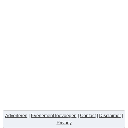
Adverteren
|
Evenement toevoegen
|
Contact
|
Disclaimer
|
Privacy