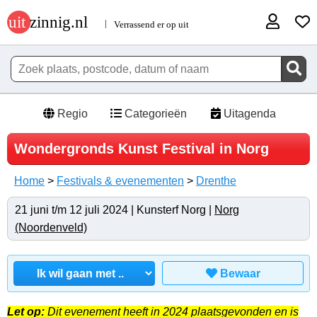
Regio
Categorieën
Uitagenda
Wondergronds Kunst Festival in Norg
Home
>
Festivals & evenementen
>
Drenthe
21 juni t/m 12 juli 2024 | Kunsterf Norg |
Norg
(Noordenveld)
Bewaar
Let op:
Dit evenement heeft in 2024 plaatsgevonden en is