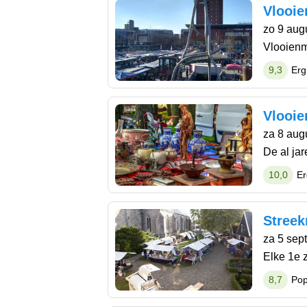
Vlooie
zo 9 aug
Vlooienm
9,3
Erg
Vlooie
za 8 aug
De al ja
10,0
Er
Streek
za 5 sep
Elke 1e 
8,7
Pop