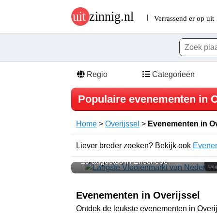
Regio
Categorieën
Populaire evenementen in O
Home
>
Overijssel
>
Evenementen in Ov
Langste Vlooienmarkt van
Liever breder zoeken? Bekijk ook
Evenem
Nederland
15 augustus in Enschede
Uit
Evenementen in Overijssel
Ontdek de leukste evenementen in Overi