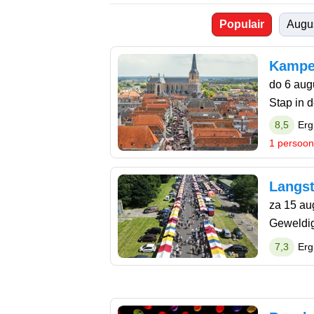
Populair
Augu
Kampe
do 6 aug
Stap in 
8,5
Erg
1 persoon
Langst
za 15 au
Geweldig
7,3
Erg