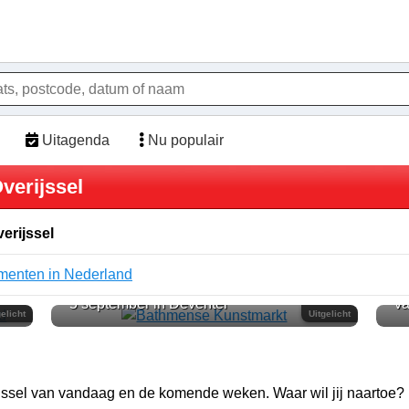
Uitagenda
Nu populair
verijssel
erijssel
enten in Nederland
Bathmense Kunstmarkt
P
5 september in Deventer
va
gelicht
Uitgelicht
jssel van vandaag en de komende weken. Waar wil jij naartoe?