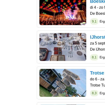
Boesko
di 4 - zo
De Boesk
9,1
Erg
IJhors
za 5 sept
De IJhor
8,1
Erg
Trotse
do 6 - z
Trotse Tu
8,3
Erg