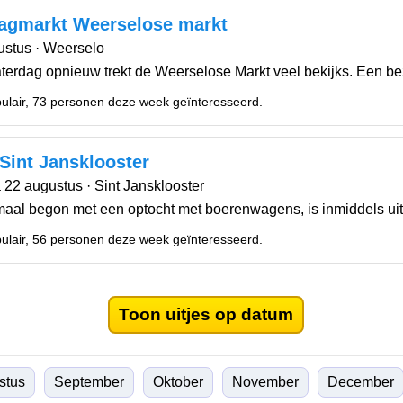
agmarkt Weerselose markt
ustus · Weerselo
aterdag opnieuw trekt de Weerselose Markt veel bekijks. Een bez
ulair, 73 personen deze week geïnteresseerd.
Sint Jansklooster
a 22 augustus · Sint Jansklooster
maal begon met een optocht met boerenwagens, is inmiddels uitge
ulair, 56 personen deze week geïnteresseerd.
Toon uitjes op datum
stus
September
Oktober
November
December