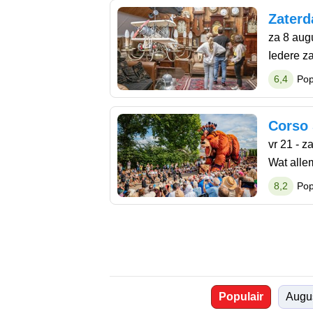
Zaterd
za 8 aug
Iedere z
6,4
Pop
Corso 
vr 21 - z
Wat alle
8,2
Pop
Populair
Augu