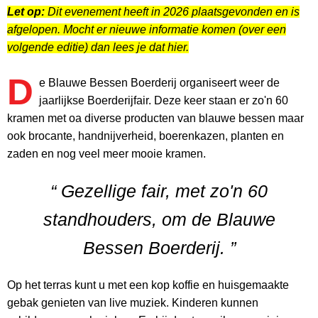
Let op:
Dit evenement heeft in 2026 plaatsgevonden en is
afgelopen. Mocht er nieuwe informatie komen (over een
volgende editie) dan lees je dat hier.
D
e Blauwe Bessen Boerderij organiseert weer de
jaarlijkse Boerderijfair. Deze keer staan er zo'n 60
kramen met oa diverse producten van blauwe bessen maar
ook brocante, handnijverheid, boerenkazen, planten en
zaden en nog veel meer mooie kramen.
“ Gezellige fair, met zo'n 60
standhouders, om de Blauwe
Bessen Boerderij. ”
Op het terras kunt u met een kop koffie en huisgemaakte
gebak genieten van live muziek. Kinderen kunnen