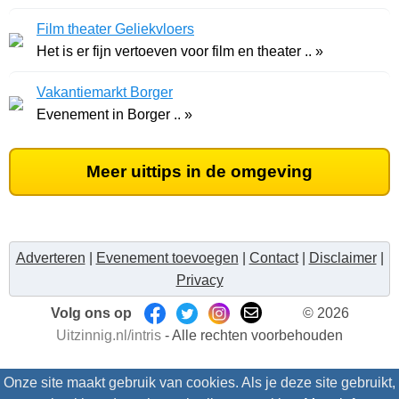
Film theater Geliekvloers
Het is er fijn vertoeven voor film en theater .. »
Vakantiemarkt Borger
Evenement in Borger .. »
Meer uittips in de omgeving
Adverteren
|
Evenement toevoegen
|
Contact
|
Disclaimer
|
Privacy
Volg ons op
© 2026
Uitzinnig.nl/intris
- Alle rechten voorbehouden
Onze site maakt gebruik van cookies. Als je deze site gebruikt,