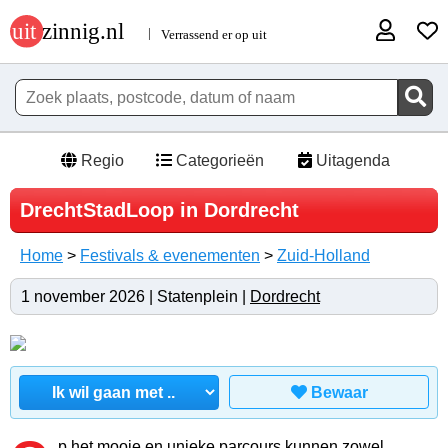
Regio
Categorieën
Uitagenda
DrechtStadLoop in Dordrecht
Home
>
Festivals & evenementen
>
Zuid-Holland
1 november 2026 | Statenplein |
Dordrecht
Bewaar
p het mooie en unieke parcours kunnen zowel