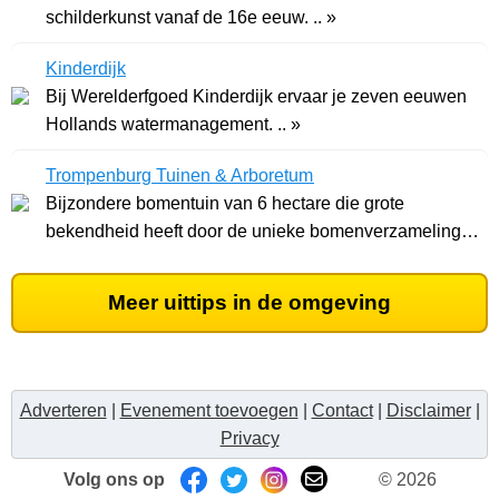
schilderkunst vanaf de 16e eeuw. .. »
Kinderdijk
Bij Werelderfgoed Kinderdijk ervaar je zeven eeuwen
Hollands watermanagement. .. »
Trompenburg Tuinen & Arboretum
Bijzondere bomentuin van 6 hectare die grote
bekendheid heeft door de unieke bomenverzameling. ..
»
Meer uittips in de omgeving
Adverteren
|
Evenement toevoegen
|
Contact
|
Disclaimer
|
Privacy
Volg ons op
© 2026