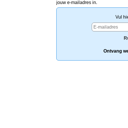
jouw e-mailadres in.
Vul hi
R
Ontvang wek