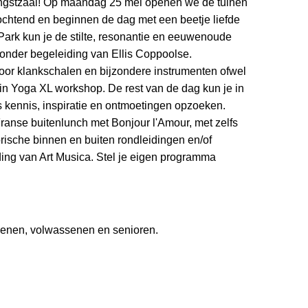
angstzaal! Op maandag 25 mei openen we de tuinen
 ochtend en beginnen de dag met een beetje liefde
 Park kun je de stilte, resonantie en eeuwenoude
onder begeleiding van Ellis Coppoolse.
oor klankschalen en bijzondere instrumenten ofwel
Yin Yoga XL workshop. De rest van de dag kun je in
 kennis, inspiratie en ontmoetingen opzoeken.
ranse buitenlunch met Bonjour l'Amour, met zelfs
torische binnen en buiten rondleidingen en/of
ing van Art Musica. Stel je eigen programma
senen, volwassenen en senioren.