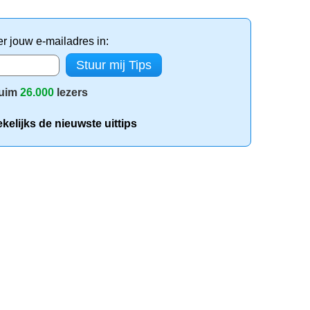
er jouw e-mailadres in:
uim
26.000
lezers
elijks de nieuwste uittips