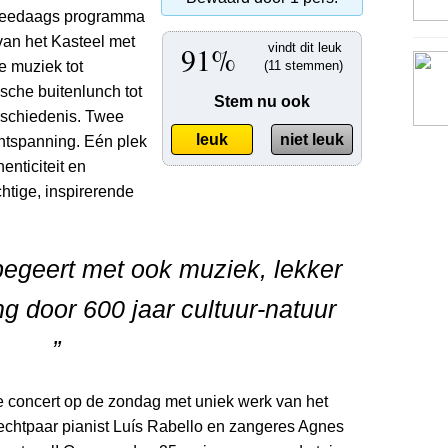
weedaags programma
van het Kasteel met
91%
vindt dit leuk
e muziek tot
(11 stemmen)
sche buitenlunch tot
Stem nu ook
eschiedenis. Twee
leuk
niet leuk
ntspanning. Eén plek
enticiteit en
htige, inspirerende
e begeert met ook muziek, lekker
g door 600 jaar cultuur-natuur
”
e concert op de zondag met uniek werk van het
chtpaar pianist Luís Rabello en zangeres Agnes