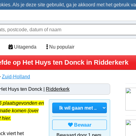
ies. Als je deze site gebruikt, ga je akkoord met het gebruik v
Uitagenda
Nu populair
iefde op Het Huys ten Donck in Ridderkerk
>
Zuid-Holland
 Het Huys ten Donck |
Ridderkerk
26 plaatsgevonden en
rmatie komen (over
 hier.
Bewaar
k viert het
Bewaard door 1 pers.