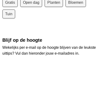
Gratis
Open dag
Planten
Bloemen
Tuin
Blijf op de hoogte
Wekelijks per e-mail op de hoogte blijven van de leukste
uittips? Vul dan hieronder jouw e-mailadres in.
Vul hier jouw e-mailadres in:
Ruim
26.000
lezers
Ontvang wekelijks de nieuwste uittips