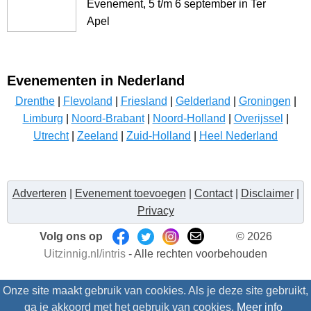
Evenement, 5 t/m 6 september in Ter
Apel
Evenementen in Nederland
Drenthe
|
Flevoland
|
Friesland
|
Gelderland
|
Groningen
|
Limburg
|
Noord-Brabant
|
Noord-Holland
|
Overijssel
|
Utrecht
|
Zeeland
|
Zuid-Holland
|
Heel Nederland
Adverteren
|
Evenement toevoegen
|
Contact
|
Disclaimer
|
Privacy
Volg ons op
© 2026
Uitzinnig.nl/intris
- Alle rechten voorbehouden
Onze site maakt gebruik van cookies. Als je deze site gebruikt,
ga je akkoord met het gebruik van cookies.
Meer info