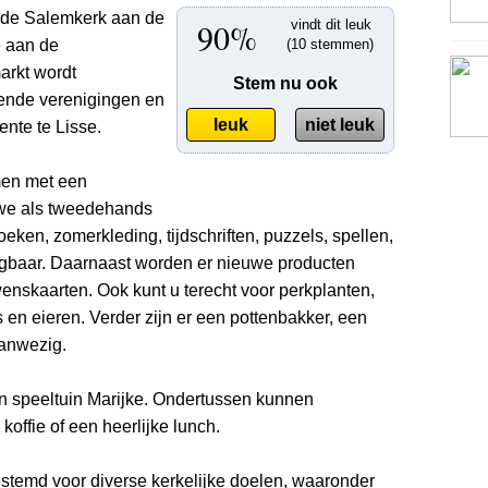
ij de Salemkerk aan de
90%
vindt dit leuk
e aan de
(10 stemmen)
arkt wordt
Stem nu ook
ende verenigingen en
leuk
niet leuk
nte te Lisse.
men met een
we als tweedehands
eken, zomerkleding, tijdschriften, puzzels, spellen,
jgbaar. Daarnaast worden er nieuwe producten
nskaarten. Ook kunt u terecht voor perkplanten,
en eieren. Verder zijn er een pottenbakker, een
aanwezig.
in speeltuin Marijke. Ondertussen kunnen
offie of een heerlijke lunch.
estemd voor diverse kerkelijke doelen, waaronder