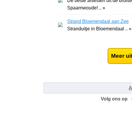
De beste artiesten uit de bru
Spaarnwoude! .. »
Strand Bloemendaal aan Zee
Stranduitje in Bloemendaal .. »
Meer ui
A
Volg ons op