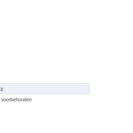
cy
en voorbehouden