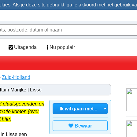
ies. Als je deze site gebruikt, ga je akkoord met het gebruik v
Uitagenda
Nu populair
>
Zuid-Holland
tuin Marijke |
Lisse
26 plaatsgevonden en
rmatie komen (over
 hier.
Bewaar
 in Lisse een