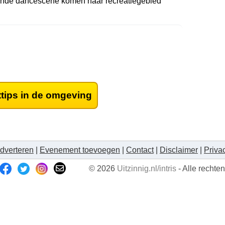
isende dancescene komen naar recreatiegebied
ttips in de omgeving
dverteren
|
Evenement toevoegen
|
Contact
|
Disclaimer
|
Priva
© 2026
Uitzinnig.nl/intris
- Alle recht