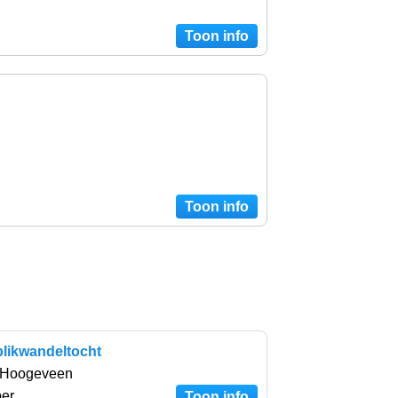
Toon info
Toon info
blikwandeltocht
 Hoogeveen
ber
Toon info