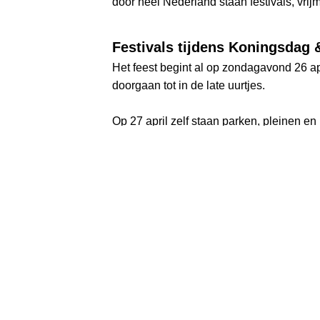
door heel Nederland staan festivals, vri
Festivals tijdens Koningsdag 
Het feest begint al op zondagavond 26 ap
doorgaan tot in de late uurtjes.
Op 27 april zelf staan parken, pleinen 
bezoekers, terwijl kleinere stadsfeeste
rondkijken in de stad: het hoort allemaal 
Vrijmarkten: kleedjes, koopjes
Geen Koningsdag zonder vrijmarkt. In pa
Kinderen verkopen hun oude spullen, muz
dorp kun je struinen over vrijmarkten e
👉 Bekijk wat er tijdens Koningsdag en K