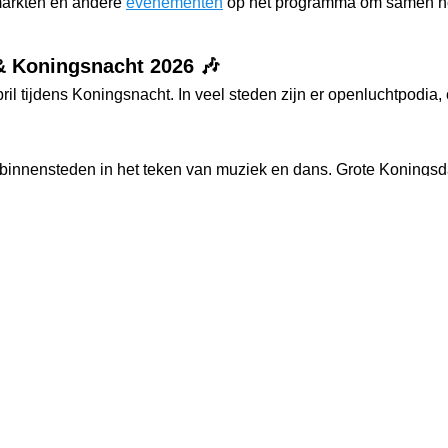
jmarkten en andere
evenementen
op het programma om samen het
& Koningsnacht 2026 🎶
ril tijdens Koningsnacht. In veel steden zijn er openluchtpodia
en binnensteden in het teken van muziek en dans. Grote Konings
n zorgen voor een gemoedelijke sfeer. Meezingen voor het podi
bij deze feestdag.
 en gezelligheid 🧡
rken en straten liggen kleedjes met tweedehands schatten, spe
ikanten spelen voor wat kleingeld en overal wordt gehandeld en
n onverwachte koopjes scoren op andere
markten
.
oningsnacht 2026 in Nederland te doen is en vier het grootste 