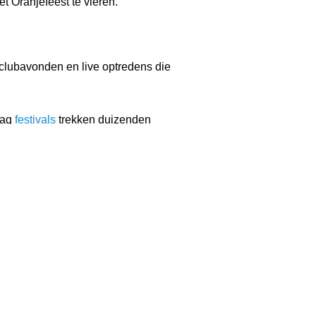
 Oranjefeest te vieren.
, clubavonden en live optredens die
dag
festivals
trekken duizenden
um, dansen met vrienden of gewoon
elgoed, boeken en creatieve vondsten.
 gelachen. In bijna elke stad en elk
oranjefeest mee.