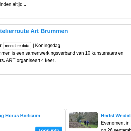
nden altijd ..
telierroute Art Brummen
er
| Koningsdag
meerdere data
men is een samenwerkingsverband van 10 kunstenaars en
s. ART organiseert 4 keer ..
ing Horus Berlicum
Herfst Weide
Evenement in
op 26 septem
Toon info