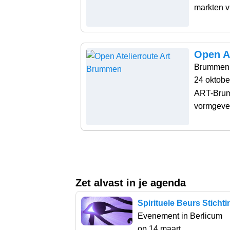
markten vi
Open A
Brummen
24 oktob
ART-Brum
vormgever
Zet alvast in je agenda
Spirituele Beurs Sticht
Evenement in Berlicum
op 14 maart