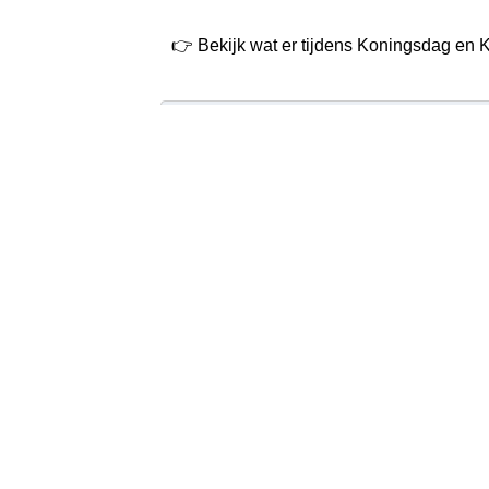
👉 Bekijk wat er tijdens Koningsdag en K
Ook interessant
Verrassend er op uit in limburg
De 10 leukste theaters van Lim
Zoek je nog meer inspiratie voor een da
Of blader verder tussen
alle evenemente