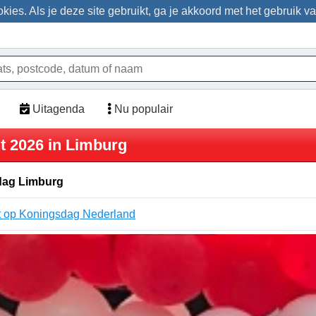
ies. Als je deze site gebruikt, ga je akkoord met het gebruik v
Uitagenda
Nu populair
 2026 in Limburg
dag Limburg
t op Koningsdag Nederland