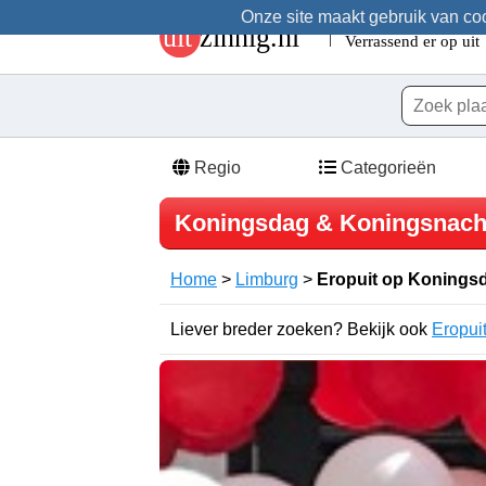
Onze site maakt gebruik van cook
Regio
Categorieën
Koningsdag & Koningsnacht
Home
>
Limburg
>
Eropuit op Konings
Liever breder zoeken? Bekijk ook
Eropui