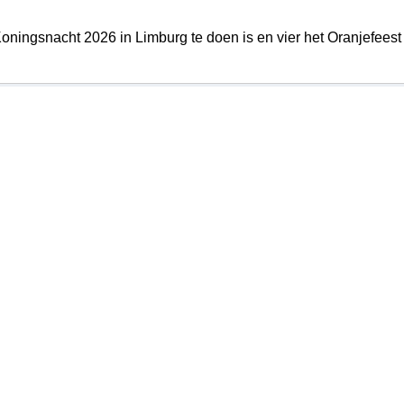
oningsnacht 2026 in Limburg te doen is en vier het Oranjefeest
burg
gje weg in Limburg? Bekijk dan ook ons
overzicht van uitjes in 
n in Limburg
.