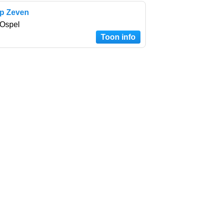
 op Zeven
 Ospel
Toon info