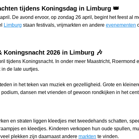
achten tijdens Koningsdag in Limburg 👑
ril. De avond ervoor, op zondag 26 april, begint het feest al m
el
Limburg
staan festivals, vrijmarkten en andere
evenementen
o
& Koningsnacht 2026 in Limburg 🎶
il tijdens Koningsnacht. In onder meer Maastricht, Roermond en 
n de late uurtjes.
steden in het teken van muziek en gezelligheid. Grote en klein
t podium, dansen met vrienden of gewoon rondkijken in het centr
rken en straten liggen kleedjes met tweedehands schatten, spe
kraampjes en kleedjes. Kinderen verkopen hun oude spullen, mu
veel plekken zijn daarnaast andere
markten
te vinden.