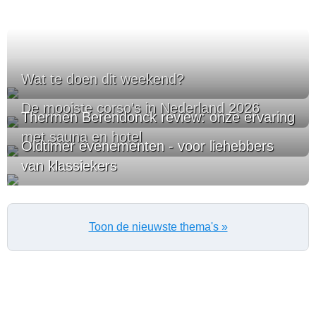
Wat te doen dit weekend?
De mooiste corso's in Nederland 2026
Thermen Berendonck review: onze ervaring
met sauna en hotel
Oldtimer evenementen - voor liehebbers
van klassiekers
Toon de nieuwste thema's »