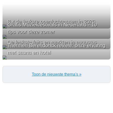
8 x de leukste openluchtmusea in 2026
Gratis Muziekfestivals in Nederland - 10
tips voor deze zomer
De leukste fairs en markten in augustus
Thermen Berendonck review: onze ervaring
met sauna en hotel
Toon de nieuwste thema's »