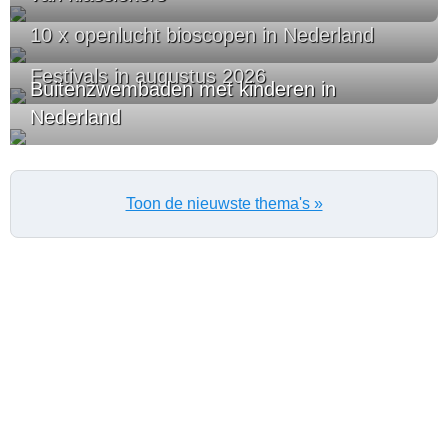
10 x openlucht bioscopen in Nederland
Festivals in augustus 2026
Buitenzwembaden met kinderen in
Nederland
Toon de nieuwste thema's »