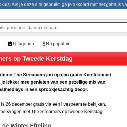
ies. Als je deze site gebruikt, ga je akkoord met het gebruik v
Uitagenda
Nu populair
mers op Tweede Kerstdag
akteren The Streamers jou op een gratis Kerstconcert.
je lekker mee genieten van een gezellige mix van
eestmedleys in een sprookjesachtig decor.
is 26 december gratis via een livestream te bekijken.
r meezingen met The Streamers op tweede Kerstdag!
 de Winter Efteling