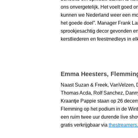
ons onvergetelijk. Het voelt goed 
kunnen we Nederland weer een moo
het goede doel”. Manager Frank Lam
sprookjesachtig decor gevonden en 
kerstliederen en feestmedleys in el
Emma Heesters, Flemming 
Naast Suzan & Freek, VanVelzen, 
Thomas Acda, Rolf Sanchez, Dann
Kraantje Pappie staan op 26 dece
Flemming op het podium in de Winte
een ruim twee uur durende live show
gratis verkrijgbaar via
thestreamers.