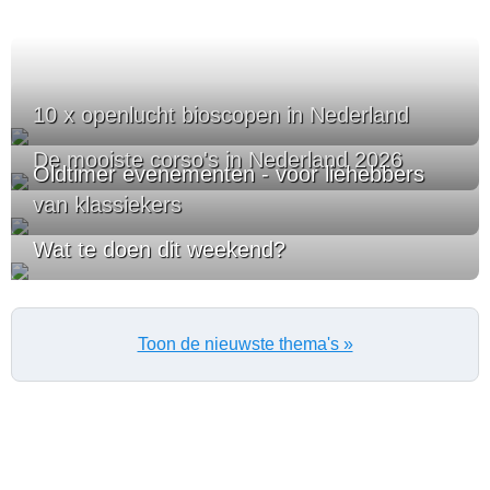
10 x openlucht bioscopen in Nederland
De mooiste corso's in Nederland 2026
Oldtimer evenementen - voor liehebbers
van klassiekers
Wat te doen dit weekend?
Toon de nieuwste thema's »