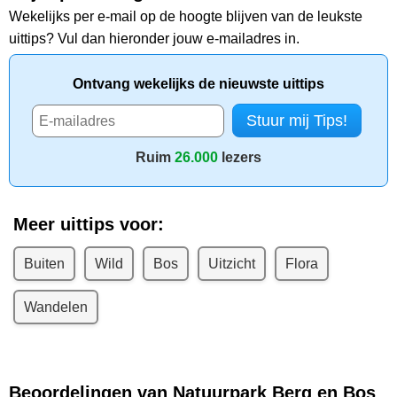
Wekelijks per e-mail op de hoogte blijven van de leukste
uittips? Vul dan hieronder jouw e-mailadres in.
Ontvang wekelijks de nieuwste uittips
Ruim
26.000
lezers
Meer uittips voor:
Buiten
Wild
Bos
Uitzicht
Flora
Wandelen
Beoordelingen van Natuurpark Berg en Bos