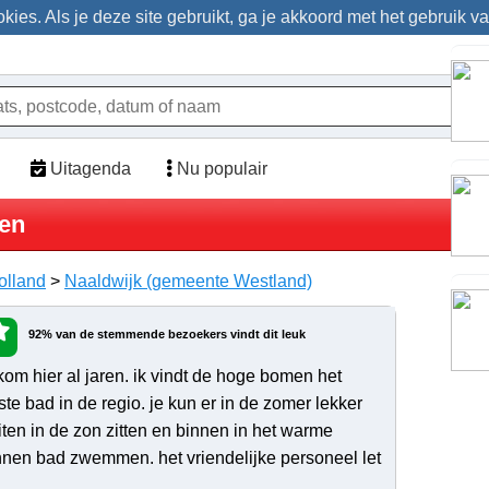
ies. Als je deze site gebruikt, ga je akkoord met het gebruik v
Uitagenda
Nu populair
en
olland
>
Naaldwijk (gemeente Westland)
92% van de stemmende bezoekers vindt dit leuk
 kom hier al jaren. ik vindt de hoge bomen het
ste bad in de regio. je kun er in de zomer lekker
iten in de zon zitten en binnen in het warme
nnen bad zwemmen. het vriendelijke personeel let