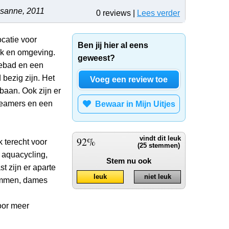
sanne, 2011
0 reviews |
Lees verder
catie voor
Ben jij hier al eens
jk en omgeving.
geweest?
iebad en een
bezig zijn. Het
Voeg een review toe
jbaan. Ook zijn er
reamers en een
Bewaar in Mijn Uitjes
92%
vindt dit leuk
k terecht voor
(25 stemmen)
 aquacycling,
Stem nu ook
 zijn er aparte
leuk
niet leuk
emmen, dames
oor meer