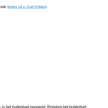
k ook
dagjes uit in Zuid-Holland
.
 - is het buitenbad geopend. Rondom het buitenbad