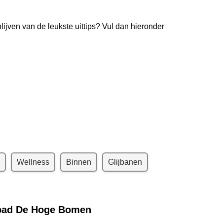
lijven van de leukste uittips? Vul dan hieronder
kelijks de nieuwste uittips
uim
26.000
lezers
Wellness
Binnen
Glijbanen
bad De Hoge Bomen