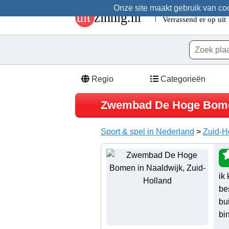
Onze site maakt gebruik van cook
Regio
Categorieën
Zwembad De Hoge Bom
Sport & spel in Nederland
>
Zuid-H
ik
be
bu
bi
..