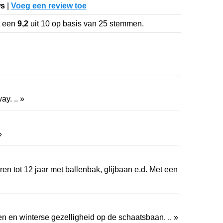
ws
|
Voeg een review toe
t een
9,2
uit
10
op basis van
25
stemmen.
y. .. »
»
en tot 12 jaar met ballenbak, glijbaan e.d. Met een
en en winterse gezelligheid op de schaatsbaan. .. »