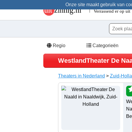
Onze site maakt gebruik van cook
Regio
Categorieën
WestlandTheater De Naa
Theaters in Nederland
>
Zuid-Holl
We
Na
Be