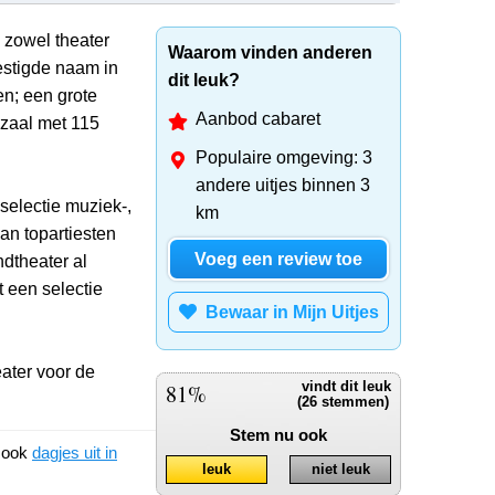
 zowel theater
Waarom vinden anderen
estigde naam in
dit leuk?
en; een grote
Aanbod cabaret
 zaal met 115
Populaire omgeving: 3
andere uitjes binnen 3
selectie muziek-,
km
van topartiesten
Voeg een review toe
dtheater al
 een selectie
Bewaar in Mijn Uitjes
ater voor de
81%
vindt dit leuk
(26 stemmen)
Stem nu ook
k ook
dagjes uit in
leuk
niet leuk