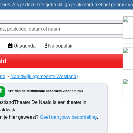
ies. Als je deze site gebruikt, ga je akkoord met het gebruik v
Uitagenda
Nu populair
ld
and
>
Naaldwijk (gemeente Westland)
81% van de stemmende bezoekers vindt dit leuk
stlandTheater De Naald is een theater in
aldwijk.
n je hier geweest?
Geef dan jouw beoordeling
.