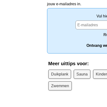
jouw e-mailadres in.
Vul hi
R
Ontvang wek
Meer uittips voor:
Duikplank
Sauna
Kinde
Zwemmen