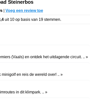
ad Steinerbos
ws
|
Voeg een review toe
8,4
uit
10
op basis van
19
stemmen.
iers (Vaals) en ontdek het uitdagende circuit. .. »
minigolf en reis de wereld over! .. »
routes in dit klimpark. .. »