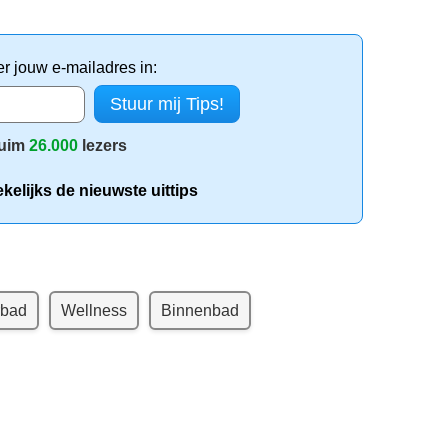
er jouw e-mailadres in:
uim
26.000
lezers
elijks de nieuwste uittips
rbad
Wellness
Binnenbad