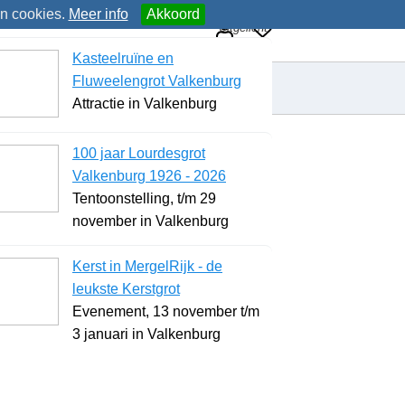
an cookies.
Meer info
Akkoord
Uitgelicht
Kasteelruïne en
Fluweelengrot Valkenburg
Attractie in Valkenburg
100 jaar Lourdesgrot
Valkenburg 1926 - 2026
Tentoonstelling, t/m 29
november in Valkenburg
Kerst in MergelRijk - de
leukste Kerstgrot
Evenement, 13 november t/m
3 januari in Valkenburg