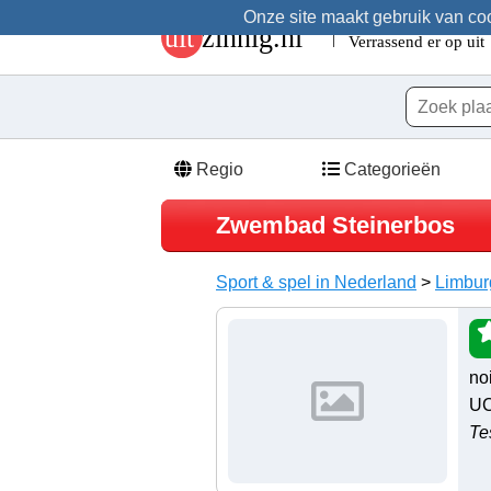
Onze site maakt gebruik van cook
Regio
Categorieën
Zwembad Steinerbos
Sport & spel in Nederland
>
Limbur
no
UC
Te