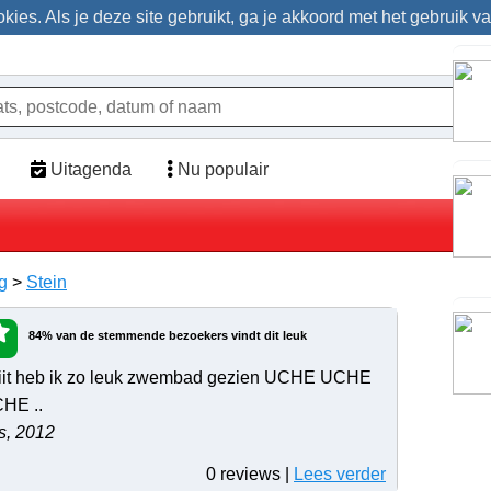
ies. Als je deze site gebruikt, ga je akkoord met het gebruik v
Uitagenda
Nu populair
g
>
Stein
84% van de stemmende bezoekers vindt dit leuk
iit heb ik zo leuk zwembad gezien UCHE UCHE
HE ..
s, 2012
0 reviews |
Lees verder