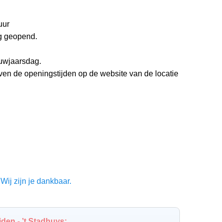
uur
g geopend.
euwjaarsdag.
even de openingstijden op de website van de locatie
Wij zijn je dankbaar.
en - ’t Stadhuys: