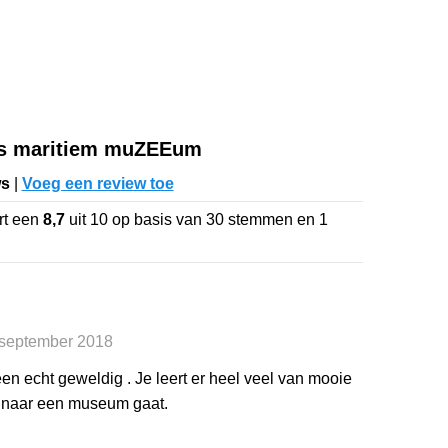
ws maritiem muZEEum
ws
|
Voeg een review toe
rt een
8,7
uit
10
op basis van
30
stemmen en
1
5 september 2018
n echt geweldig . Je leert er heel veel van mooie
e naar een museum gaat.