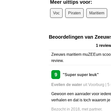
Meer uittips voor:
Voc
Piraten
Maritiem
Beoordelingen van Zeeu
1 revie
Zeeuws maritiem muZEEum
scoo
review.
9
"Super super leuk"
Evelien de water
uit Voorburg | 
Gewoon een aanrader voor iederee
verhalen en dat is toch waarom j
Bezocht in 2018, met partner.