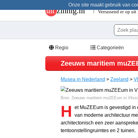
Onze site maakt gebruik van cook
Regio
Categorieën
Zeeuws maritiem muZ
Musea in Nederland
>
Zeeland
>
V
Bron: Zeeuws maritiem muZEEum in Vliss
H
et MuZEEum is gevestigd in
van moderne architectuur met 
architectonisch een zeer aansprek
tentoonstellingruimtes en 2 tuinen.