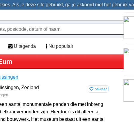
ies. Als je deze site gebruikt, ga je akkoord met het gebruik v
Uitagenda
Nu populair
EEum
lissingen
bewaar
ingen
 een aantal monumentale panden die met inbreng
elkaar verbonden zijn. Hierdoor is dit alleen al
end bouwwerk. Het museum bestaat uit een aantal