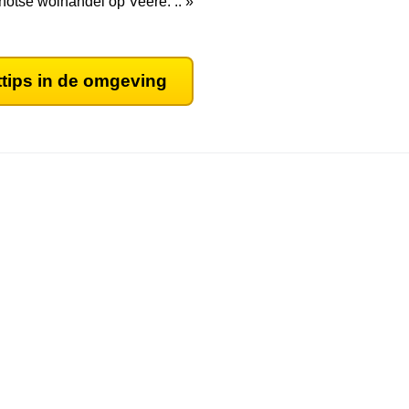
otse wolhandel op Veere. .. »
ttips in de omgeving