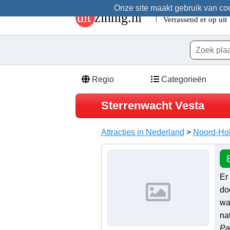
Onze site maakt gebruik van cook
Regio
Categorieën
Sterrenwacht Vesta
Attracties in Nederland
>
Noord-Ho
Er
do
wa
na
Pa