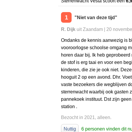
Sterrenwacht Vesta
scoort een
6,
1
"Niet van deze tijd"
R. Dijk
uit Zaandam | 20 novembe
Ondanks de kennis aanwezig is bli
vooroorlogse schoolse omgang me
horen daar bij. Ik heb geprobee
de stof is erg taai en voor een b
kinderen, die zie je ook niet. Dez
hooguit 2 op een avond. Dhr. Voet 
vaste bezoekers die wegblijven doo
sterrenwacht waarbij ook gasten z
pannekoek instituut. Dst zijn ge
station .
Bezocht in 2021, alleen.
Nuttig
6 personen vinden dit nu