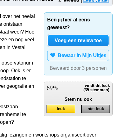
2 reviews |
Lees verder
l over het heelal
Ben jij hier al eens
oe ontstaan
geweest?
tstaat weer? Hoe
eze en nog veel
Voeg een review toe
en in Vesta!
Bewaar in Mijn Uitjes
n observatorium
Bewaard door 3 personen
oop. Ook is er
ndstation te
ver geografie en
69%
vindt dit leuk
(35 stemmen)
Stem nu ook
Oostzaan
leuk
niet leuk
rrenhemel te
copen?
tig lezingen en workshops organiseert over