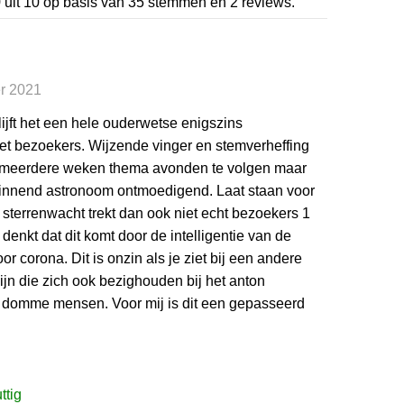
9
uit
10
op basis van
35
stemmen en
2
reviews.
r 2021
jft het een hele ouderwetse enigszins
t bezoekers. Wijzende vinger en stemverheffing
rd meerdere weken thema avonden te volgen maar
eginnend astronoom ontmoedigend. Laat staan voor
e sterrenwacht trekt dan ook niet echt bezoekers 1
denkt dat dit komt door de intelligentie van de
r corona. Dit is onzin als je ziet bij een andere
ijn die zich ook bezighouden bij het anton
en domme mensen. Voor mij is dit een gepasseerd
ttig