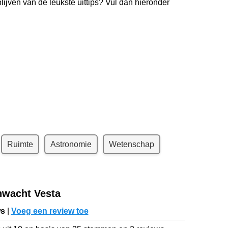
lijven van de leukste uittips? Vul dan hieronder
kelijks de nieuwste uittips
uim
26.000
lezers
Ruimte
Astronomie
Wetenschap
nwacht Vesta
ws
|
Voeg een review toe