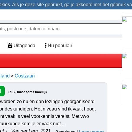
ies. Als je deze site gebruikt, ga je akkoord met het gebruik v
Uitagenda
Nu populair
lland
>
Oostzaan
8
Leuk, maar soms moeilijk
 worden zo nu en dan lezingen georganiseerd
or deskundigen. Het niveau vind ik vaak hoog,
nt vaak is veel voorkennis vereist. Met vwo
tuurkunde kom je er vaak niet ..
ul. L. Van der Lem, 2021