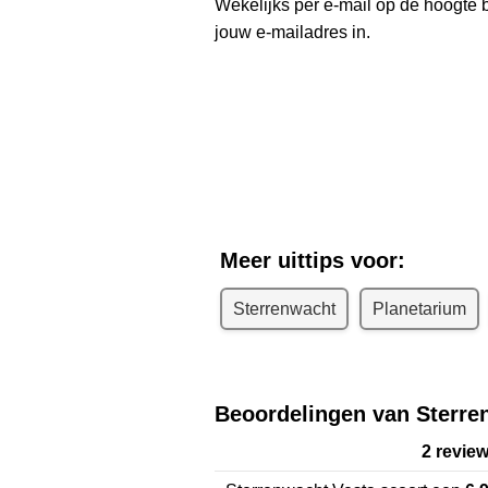
Wekelijks per e-mail op de hoogte b
jouw e-mailadres in.
Ontvang we
R
Meer uittips voor:
Sterrenwacht
Planetarium
Beoordelingen van Sterre
2 revie