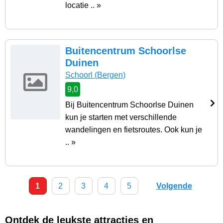
locatie .. »
Buitencentrum Schoorlse
Duinen
Schoorl
(Bergen)
9,0
Bij Buitencentrum Schoorlse Duinen
kun je starten met verschillende
wandelingen en fietsroutes. Ook kun je
.. »
1
2
3
4
5
Volgende
Ontdek de leukste attracties en