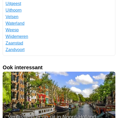
Uitgeest
Uithoorn
Velsen
Waterland
Weesp
Wijdemeren
Zaanstad
Zandvoort
Ook interessant
Verrassend er op uit in Noord-Holland