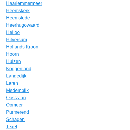
Haarlemmermeer
Heemskerk
Heemstede
Heerhugowaard
Heiloo
Hilversum
Hollands Kroon
Hoorn
Huizen
Koggenland
Langedijk
Laren
Medemblik
Oostzaan
Opmeer
Purmerend
Schagen
Texel