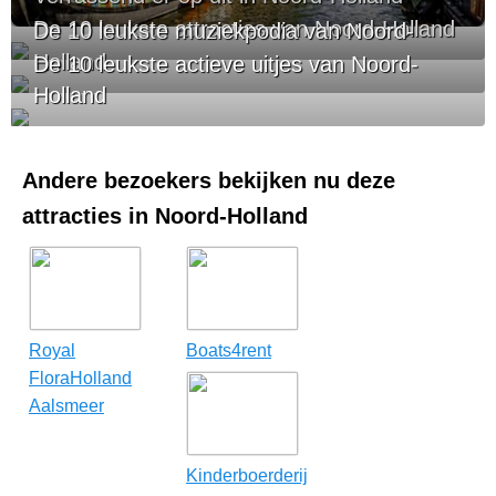
De 10 leukste attracties van Noord-Holland
De 10 leukste muziekpodia van Noord-
Holland
De 10 leukste actieve uitjes van Noord-
Holland
Andere bezoekers bekijken nu deze
attracties in Noord-Holland
Royal
Boats4rent
FloraHolland
Aalsmeer
Kinderboerderij