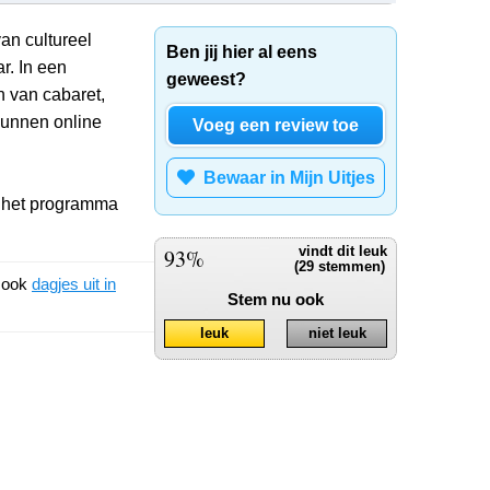
an cultureel
Ben jij hier al eens
. In een
geweest?
n van cabaret,
kunnen online
Voeg een review toe
Bewaar in Mijn Uitjes
r het programma
93%
vindt dit leuk
(29 stemmen)
k ook
dagjes uit in
Stem nu ook
leuk
niet leuk