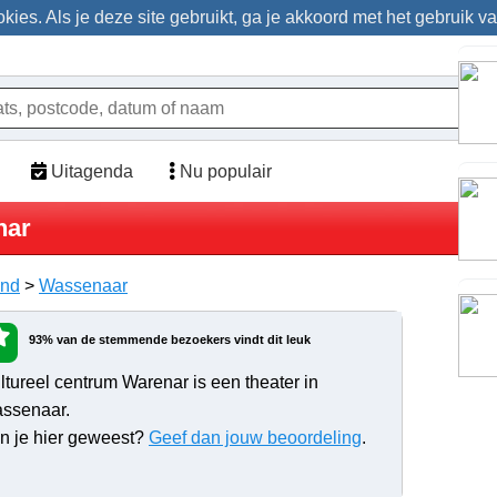
ies. Als je deze site gebruikt, ga je akkoord met het gebruik v
Uitagenda
Nu populair
nar
and
>
Wassenaar
93% van de stemmende bezoekers vindt dit leuk
ltureel centrum Warenar is een theater in
ssenaar.
n je hier geweest?
Geef dan jouw beoordeling
.