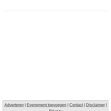
Adverteren
|
Evenement toevoegen
|
Contact
|
Disclaimer
|