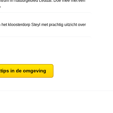
ntrum in natuurgebied Leudal. Doe mee met een
»
 het kloosterdorp Steyl met prachtig uitzicht over
ttips in de omgeving