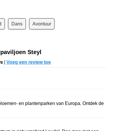
d
Dans
Avontuur
paviljoen Steyl
ws
|
Voeg een review toe
bloemen- en plantenparken van Europa. Ontdek de