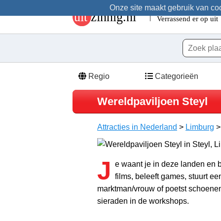
Onze site maakt gebruik van cook
Regio
Categorieën
Wereldpaviljoen Steyl
Attracties in Nederland
>
Limburg
J
e waant je in deze landen en b
films, beleeft games, stuurt een
marktman/vrouw of poetst schoenen
sieraden in de workshops.