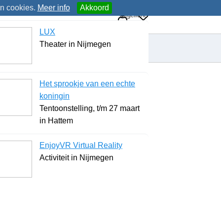
an cookies.
Meer info
Akkoord
Uitgelicht
LUX
Theater in Nijmegen
Het sprookje van een echte
koningin
Tentoonstelling, t/m 27 maart
in Hattem
EnjoyVR Virtual Reality
Activiteit in Nijmegen