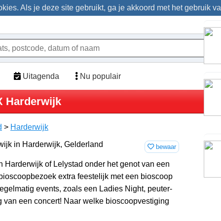
ies. Als je deze site gebruikt, ga je akkoord met het gebruik v
Uitagenda
Nu populair
 Harderwijk
d
>
Harderwijk
bewaar
in Harderwijk of Lelystad onder het genot van een
 bioscoopbezoek extra feestelijk met een bioscoop
gelmatig events, zoals een Ladies Night, peuter-
ng van een concert! Naar welke bioscoopvestiging