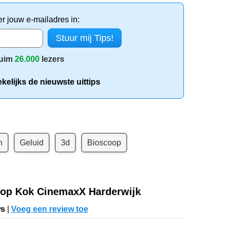
er jouw e-mailadres in:
uim
26.000
lezers
elijks de nieuwste uittips
n
Geluid
3d
Bioscoop
oop Kok CinemaxX Harderwijk
ws
|
Voeg een review toe