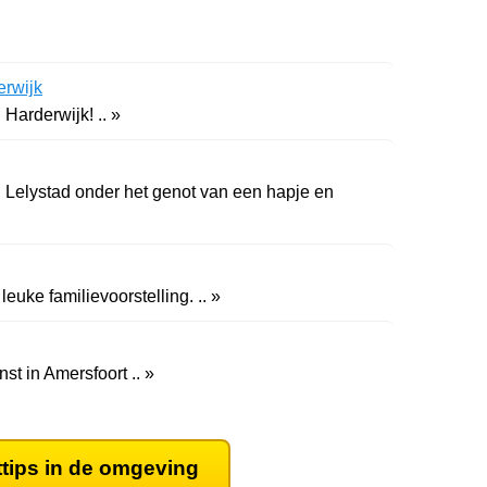
rwijk
 Harderwijk! .. »
n Lelystad onder het genot van een hapje en
Theater met iedere maand een leuke familievoorstelling. .. »
 in Amersfoort .. »
ttips in de omgeving