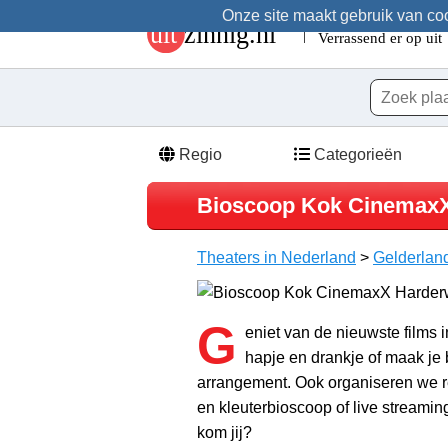
Onze site maakt gebruik van cook
Regio
Categorieën
Bioscoop Kok CinemaxX
Theaters in Nederland
>
Gelderlan
G
eniet van de nieuwste films 
hapje en drankje of maak je
arrangement. Ook organiseren we re
en kleuterbioscoop of live streami
kom jij?