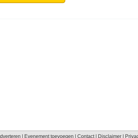
dverteren
|
Evenement toevoegen
|
Contact
|
Disclaimer
|
Priva