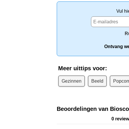
Vul hi
R
Ontvang wek
Meer uittips voor:
Gezinnen
Beeld
Popcor
Beoordelingen van Biosc
0 revie