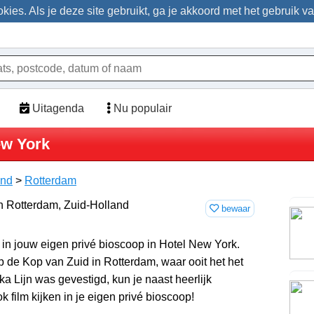
ies. Als je deze site gebruikt, ga je akkoord met het gebruik v
Uitagenda
Nu populair
ew York
and
>
Rotterdam
bewaar
 in jouw eigen privé bioscoop in Hotel New York.
p de Kop van Zuid in Rotterdam, waar ooit het het
a Lijn was gevestigd, kun je naast heerlijk
 film kijken in je eigen privé bioscoop!