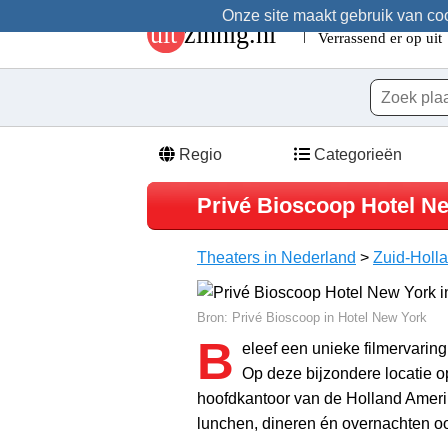
Onze site maakt gebruik van cook
Regio
Categorieën
Privé Bioscoop Hotel N
Theaters in Nederland
>
Zuid-Holl
Bron: Privé Bioscoop in Hotel New York
B
eleef een unieke filmervaring
Op deze bijzondere locatie o
hoofdkantoor van de Holland Amerik
lunchen, dineren én overnachten ook