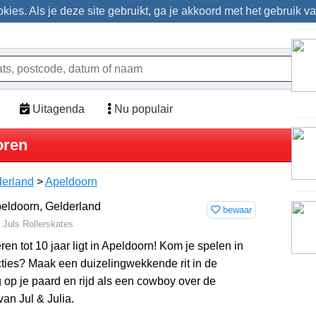
ies. Als je deze site gebruikt, ga je akkoord met het gebruik v
Uitagenda
Nu populair
oren
derland
>
Apeldoorn
bewaar
 Juls Rollerskates
ren tot 10 jaar ligt in Apeldoorn! Kom je spelen in
cties? Maak een duizelingwekkende rit in de
g op je paard en rijd als een cowboy over de
an Jul & Julia.