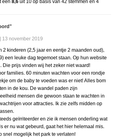
t een
8,6
uit
10
op basis van
42
stemmen en
4
oord"
 | 13 november 2019
 2 kinderen (2,5 jaar en eentje 2 maanden oud),
9) een leuke dag tegemoet staan. Op hun website
 Die prijs vinden wij het zeker niet waard!
voor families. 60 minuten wachten voor een rondje
lekje om de baby te voeden was er niet! Alles bom
ten in de kou. De wandel paden zijn
eelheid mensen die gewoon staan te wachten in
achtrijen voor attracties. Ik zie zelfs midden op
lassen.
eeds geïrriteerder en zie ik mensen onderling wat
ls er nu wat gebeurd, gaat het hier helemaal mis.
 snel mogelijk het park te verlaten!