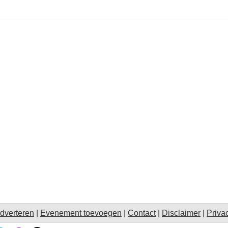
dverteren
|
Evenement toevoegen
|
Contact
|
Disclaimer
|
Priva