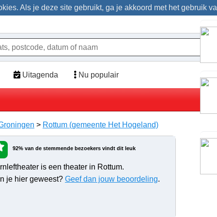
ies. Als je deze site gebruikt, ga je akkoord met het gebruik v
Uitagenda
Nu populair
 Groningen
>
Rottum (gemeente Het Hogeland)
92% van de stemmende bezoekers vindt dit leuk
rnleftheater is een theater in Rottum.
n je hier geweest?
Geef dan jouw beoordeling
.