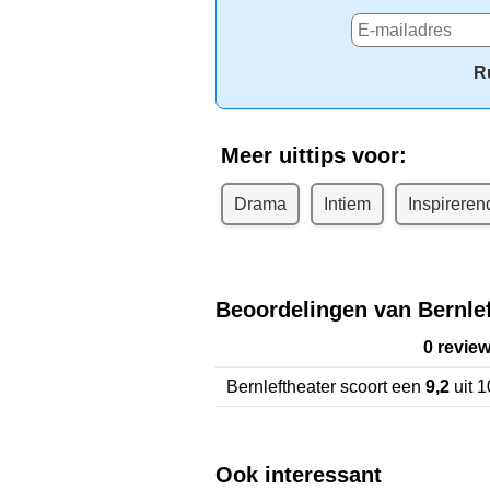
R
Meer uittips voor:
Drama
Intiem
Inspireren
Beoordelingen van Bernlef
0 revie
Bernleftheater
scoort een
9,2
uit
1
Ook interessant