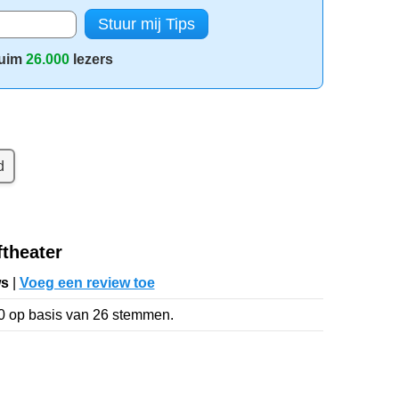
uim
26.000
lezers
d
theater
ws
|
Voeg een review toe
0
op basis van
26
stemmen.