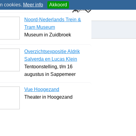
an cookies.
Meer info
Akkoord
Uitgelicht
Noord-Nederlands Trein &
Tram Museum
Museum in Zuidbroek
Overzichtsexpositie Aldrik
Salverda en Lucas Klein
Tentoonstelling, t/m 16
augustus in Sappemeer
Vue Hoogezand
Theater in Hoogezand