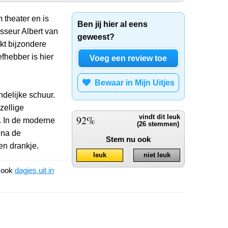
m theater en is
Ben jij hier al eens
sseur Albert van
geweest?
t bijzondere
efhebber is hier
Voeg een review toe
Bewaar in Mijn Uitjes
ndelijke schuur.
zellige
92%
vindt dit leuk
n. In de moderne
(26 stemmen)
 na de
Stem nu ook
en drankje.
leuk
niet leuk
k ook
dagjes uit in