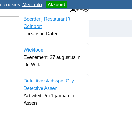
an cookies.
Meer info
Akkoord
Uitgelicht
Boerderij Restaurant 't
Oelnbret
Theater in Dalen
Wiekloop
Evenement, 27 augustus in
De Wijk
Detective stadsspel City
Detective Assen
Activiteit, t/m 1 januari in
Assen