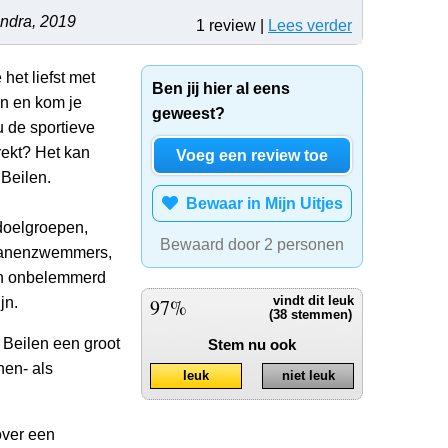
ndra, 2019
1 review |
Lees verder
 het liefst met
Ben jij hier al eens
en en kom je
geweest?
 de sportieve
rekt? Het kan
Voeg een review toe
Beilen.
Bewaar in Mijn Uitjes
doelgroepen,
Bewaard door 2 personen
 banenzwemmers,
 en onbelemmerd
jn.
97%
vindt dit leuk
(38 stemmen)
Beilen een groot
Stem nu ook
en- als
leuk
niet leuk
ver een