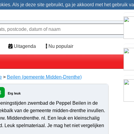
ies. Als je deze site gebruikt, ga je akkoord met het gebruik v
Uitagenda
Nu populair
e
>
Beilen (gemeente Midden-Drenthe)
8
Erg leuk
eningstijden zwembad de Peppel Beilen in de
ekbalk van de gemeente midden-drenthe invullen.
w. Middendrenthe. nl. Een leuk en kleinschalig
d. Leuk spelmateriaal. Je mag het niet vergelijken