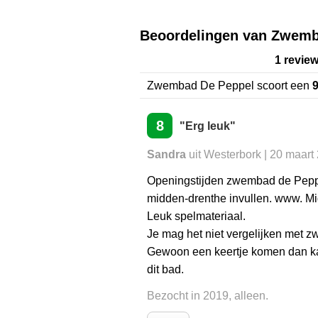
Beoordelingen van Zwemb
1 revie
Zwembad De Peppel
scoort een
9
8
"Erg leuk"
Sandra
uit Westerbork | 20 maart
Openingstijden zwembad de Peppe
midden-drenthe invullen. www. Mid
Leuk spelmateriaal.
Je mag het niet vergelijken met z
Gewoon een keertje komen dan kan
dit bad.
Bezocht in 2019, alleen.