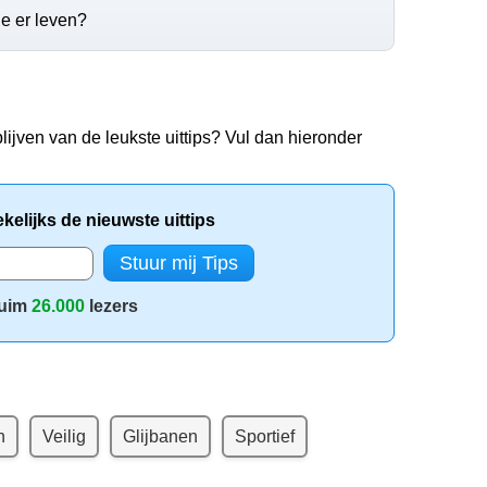
e er leven?
lijven van de leukste uittips? Vul dan hieronder
elijks de nieuwste uittips
uim
26.000
lezers
n
Veilig
Glijbanen
Sportief