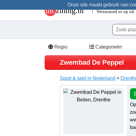
Onze site maakt gebruik van cook
Regio
Categorieën
Zwembad De Peppel
Sport & spel in Nederland
>
Drenth
Op
zo
ww
ba
..