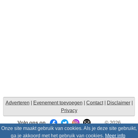
Adverteren
|
Evenement toevoegen
|
Contact
|
Disclaimer
|
Privacy
Volg ons op
© 2026
Onze site maakt gebruik van cookies. Als je deze site gebruikt,
Uitzinnig.nl/intris
- Alle rechten voorbehouden |
Suggesties
ga je akkoord met het gebruik van cookies.
Meer info