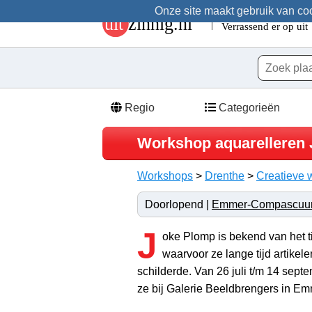
Onze site maakt gebruik van cook
Regio
Categorieën
Workshop aquarelleren
Workshops
>
Drenthe
>
Creatieve 
Doorlopend |
Emmer-Compascuu
J
oke Plomp is bekend van het tij
waarvoor ze lange tijd artikel
schilderde. Van 26 juli t/m 14 sep
ze bij Galerie Beeldbrengers in 