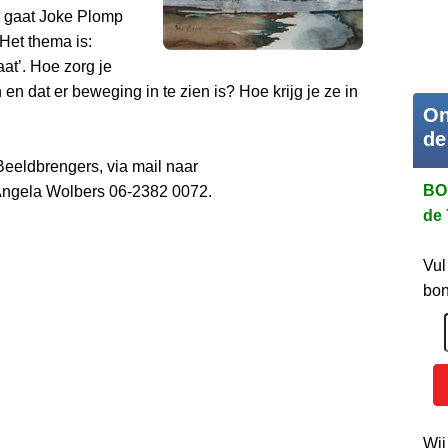
, gaat Joke Plomp
Het thema is:
at’. Hoe zorg je
n en dat er beweging in te zien is? Hoe krijg je ze in
On
de
Beeldbrengers, via mail naar
BO
Angela Wolbers 06-2382 0072.
de 
Vul
bon
Wij