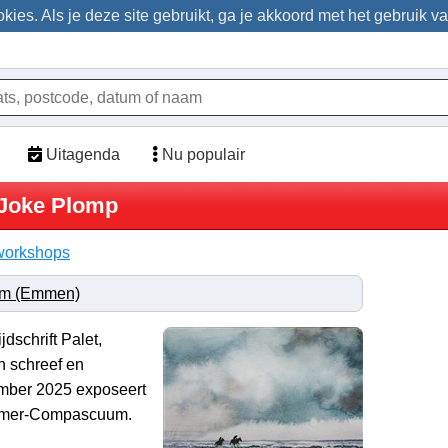
ies. Als je deze site gebruikt, ga je akkoord met het gebruik v
Uitagenda
Nu populair
 Joke Plomp
workshops
m (Emmen)
dschrift Palet,
en schreef en
tember 2025 exposeert
Emmer-Compascuum.