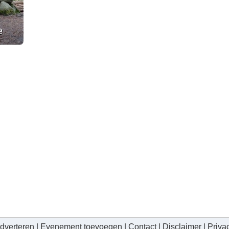
e
dverteren
|
Evenement toevoegen
|
Contact
|
Disclaimer
|
Priva