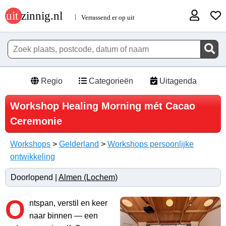
Regio
Categorieën
Uitagenda
Workshop Healing Morning mét Cacao
Ceremonie
Workshops
>
Gelderland
>
Workshops persoonlijke
ontwikkeling
Doorlopend |
Almen (Lochem)
O
ntspan, verstil en keer
naar binnen — een