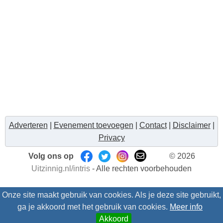
Adverteren
|
Evenement toevoegen
|
Contact
|
Disclaimer
|
Privacy
Volg ons op
© 2026
Uitzinnig.nl/intris
- Alle rechten voorbehouden
Onze site maakt gebruik van cookies. Als je deze site gebruikt,
ga je akkoord met het gebruik van cookies.
Meer info
Akkoord